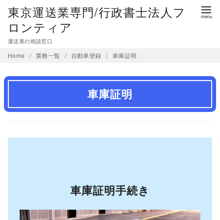
コ
東京運送業専門/行政書士法人フ
ン
ロンティア
テ
運送業の相談窓口
ン
Home
業務一覧
自動車登録
車庫証明
ツ
へ
移
車庫証明
動
車庫証明手続き