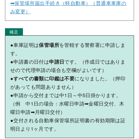
➡保管場所届出手続き（軽自動車）（普通車車庫の
み変更）
補足
●車庫証明は
保管場所
を管轄する警察署に申請しま
す。
●申請書の日付は
申請日
です。（作成日ではありま
せので代理申請の場合も空欄がよいです）
●
すべての書類に印鑑は不要
になりました。（押印
があっても問題ありません）
●申請から交付までは中1日～中5日掛かります。
（例 中1日の場合：水曜日申請➡金曜日交付、木
曜日申請➡月曜日交付）
●交付される自動車保管場所証明書の有効期限は証
明日より1ヶ月です。